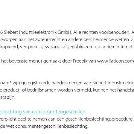
6 Siebert Industrieelektronik GmbH. Alle rechten voorbehouden. Al
derworpen aan het auteursrecht en andere beschermende wetten. 
pieerd, verspreid, gewijzigd of gepubliceerd op andere internetsi
 het bovenste menu) gemaakt door
Freepik
van
www.flaticon.com
Board® zijn geregistreerde handelsmerken van Siebert Industrieel
ere product- of bedrijfsnamen worden vermeld, kunnen het hande
rs zijn.
eslechting van consumentengeschillen
of verplicht deel te nemen aan een geschillenbeslechtingsprocedur
an de Wet consumentengeschillenbeslechting.