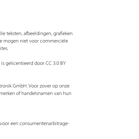
le teksten, afbeeldingen, grafieken
Ze mogen niet voor commerciële
tes.
is gelicentieerd door
CC 3.0 BY
ektronik GmbH. Voor zover op onze
lsmerken of handelsnamen van hun
e voor een consumentenarbitrage-