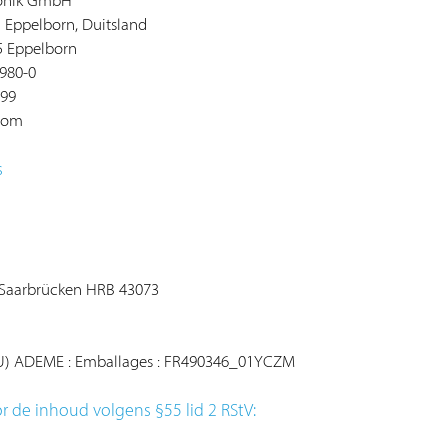
tronik GmbH
1 Eppelborn, Duitsland
5 Eppelborn
/980-0
999
.com
s
k Saarbrücken HRB 43073
IDU) ADEME : Emballages : FR490346_01YCZM
r de inhoud volgens §55 lid 2 RStV: