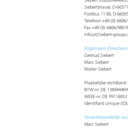
Siebert Industrieelek
Siebertstrasse, D-6657
Postbus 11 80, D-6656
Telefoon +49 (0) 6806
Fax +49 (0) 6806/980-
Info(at)Siebert-group
Algemeen Directeur
Gertrud Siebert
Marc Siebert
Walter Siebert
Plaatselijke rechtban
BTW-nr. DE 138044469
WEEE-nr. DE 99118852
Identifiant Unique (
Verantwoordelijk voo
Marc Siebert